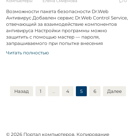
Компьютеры
Елена Смирнова
0
Возможности пакета безопасности Dr.Web
Антивирус Добавлен сервис Dr.Web Control Service,
отвечающий за взаимодействие компонентов
антивируса Настройки программы можно
защитить с помощью мастер — пароля,
запрашиваемого при попытке внесения
Читать полностью
Пагинация
Назад
1
…
4
5
6
Далее
записей
© 2026 Портал компьютеров. Копирование