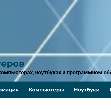
теров
 компьютерах, ноутбуках и программном об
рмация
Компьютеры
Ноутбуки