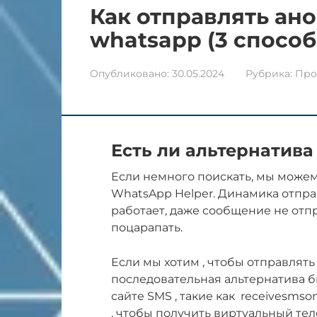
Как отправлять ан
whatsapp (3 способ
Опубликовано:
30.05.2024
Рубрика:
Про
Есть ли альтернатива
Если немного поискать, мы можем
WhatsApp Helper. Динамика отправ
работает, даже сообщение не отпр
поцарапать.
Если мы хотим , чтобы отправлят
последовательная альтернатива 
сайте SMS , такие как receivesmso
, чтобы получить виртуальный те