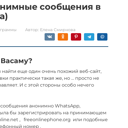
онимные сообщения в
а)
граммы
Автор:
Елена Смирнова
 Васаму?
 найти еще один очень похожий веб-сайт,
ки практически такая же, но … просто не
авляет. И с этой стороны особо нечего
ь сообщения анонимно WhatsApp,
была бы зарегистрировать на принимающем
nline.net , freeonlinephone.org или подобные
лефонный номер .