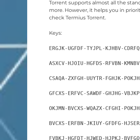
Torrent supports almost all the stan
more. However, it helps you in priorit
check Termius Torrent.
Keys:
ERGJK-UGFDF-TYJPL-KJHBV-CDRFQ

ASXCV-HJOIU-HGFDS-RFVBN-KMNBV

CSAQA-ZXFGH-UUYTR-FGHJK-POKJH

GFCXS-ERFVC-SAWDF-GHJHG-VBJKP

OKJMN-BVCXS-WQAZX-CFGHI-POKJH

BVCXS-ERFBN-JKIUY-GFDFG-HJSER

FVBKJ-HGFDT-HJWED-HJPKJ-BVFGO