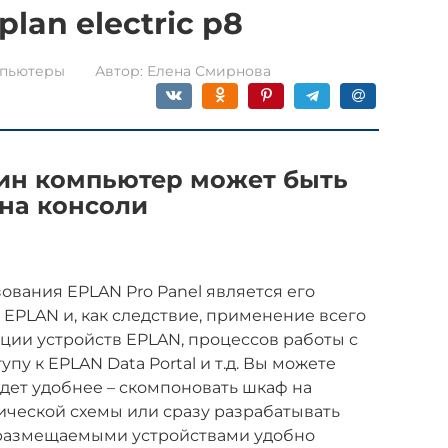
lan electric p8
пьютеры
Автор:
Елена Смирнова
дин компьютер может быть
 на консоли
ования EPLAN Pro Panel является его
 EPLAN и, как следствие, применение всего
ции устройств EPLAN, процессов работы с
пу к EPLAN Data Portal и т.д. Вы можете
удет удобнее – скомпоновать шкаф на
ической схемы или сразу разрабатывать
с размещаемыми устройствами удобно