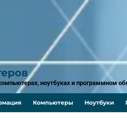
теров
 компьютерах, ноутбуках и программном об
рмация
Компьютеры
Ноутбуки