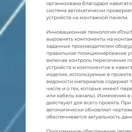
организована благодаря навигат
система автоматически проверяе
устройств на монтажной панели.
Инновационная технология eTouch
выровнять компоненты на монтаж
заданные производителем оборуд
правильное позиционирование ус
включая контроль пересечения п
устройств и компонентов в навига
изделия, используемые в проекте,
ведомости материалов содержат 
числе и о тех, которые имеют пе
или кабель-каналы). Изменения в
действуют для всего проекта. Пр
автоматически обновляет чертежи
обеспечивается актуальность дан
Программное обеспечение делает