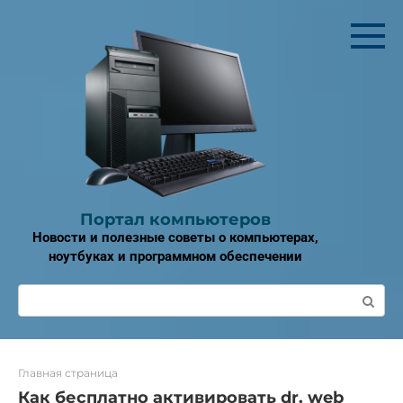
Перейти
к
контенту
Портал компьютеров
Новости и полезные советы о компьютерах,
ноутбуках и программном обеспечении
Поиск:
Главная страница
Как бесплатно активировать dr. web