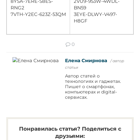
8YSA-7ERE-S8ES-
2VU9-953W-4WDL-
RNG2
BN59
7VTH-Y2EC-623Z-53QM
3EYE-DLWY-V497-
H8GF
0
Елена Смирнова
/ автор
статьи
Автор статей о
технологиях и гаджетах.
Пишет о смартфонах,
компьютерах и digital-
сервисах.
Понравилась статья? Поделиться с
друзьями: