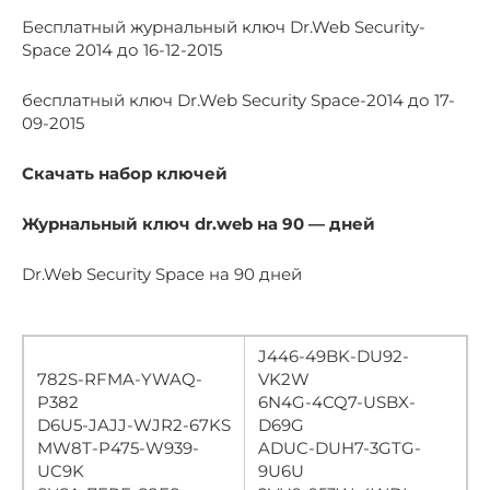
Бесплатный журнальный ключ Dr.Web Security-
Space 2014 до 16-12-2015
бесплатный ключ Dr.Web Security Space-2014 до 17-
09-2015
Скачать набор ключей
Журнальный ключ dr.web на 90 — дней
Dr.Web Security Space на 90 дней
J446-49BK-DU92-
782S-RFMA-YWAQ-
VK2W
P382
6N4G-4CQ7-USBX-
D6U5-JAJJ-WJR2-67KS
D69G
MW8T-P475-W939-
ADUC-DUH7-3GTG-
UC9K
9U6U