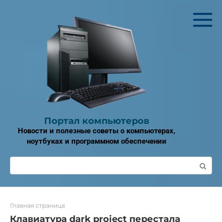
Перейти
к
контенту
Портал компьютеров
Новости и полезные советы о компьютерах,
ноутбуках и программном обеспечении
Поиск:
Главная страница
Клавиатура dark project перестала