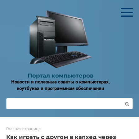
Перейти
к
контенту
Портал компьютеров
Новости и полезные советы о компьютерах,
ноутбуках и программном обеспечении
Поиск:
Главная страница
Как играть с другом в капхед через