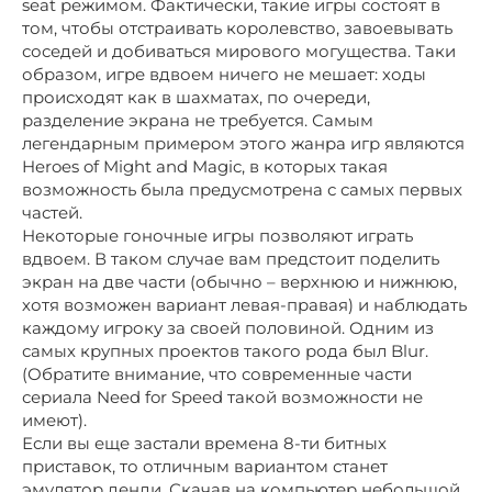
seat режимом. Фактически, такие игры состоят в
том, чтобы отстраивать королевство, завоевывать
соседей и добиваться мирового могущества. Таки
образом, игре вдвоем ничего не мешает: ходы
происходят как в шахматах, по очереди,
разделение экрана не требуется. Самым
легендарным примером этого жанра игр являются
Heroes of Might and Magic, в которых такая
возможность была предусмотрена с самых первых
частей.
Некоторые гоночные игры позволяют играть
вдвоем. В таком случае вам предстоит поделить
экран на две части (обычно – верхнюю и нижнюю,
хотя возможен вариант левая-правая) и наблюдать
каждому игроку за своей половиной. Одним из
самых крупных проектов такого рода был Blur.
(Обратите внимание, что современные части
сериала Need for Speed такой возможности не
имеют).
Если вы еще застали времена 8-ти битных
приставок, то отличным вариантом станет
эмулятор денди. Скачав на компьютер небольшой