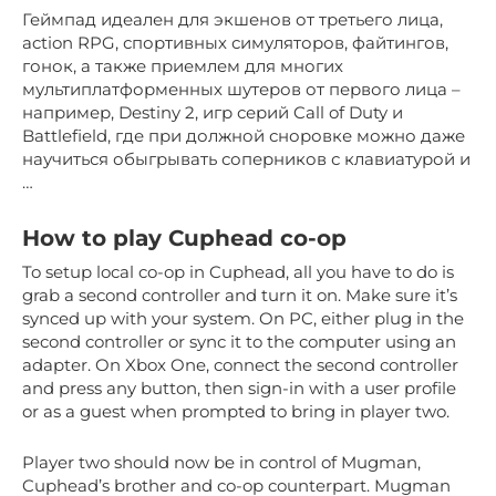
Геймпад идеален для экшенов от третьего лица,
action RPG, спортивных симуляторов, файтингов,
гонок, а также приемлем для многих
мультиплатформенных шутеров от первого лица –
например, Destiny 2, игр серий Call of Duty и
Battlefield, где при должной сноровке можно даже
научиться обыгрывать соперников с клавиатурой и
…
How to play Cuphead co-op
To setup local co-op in Cuphead, all you have to do is
grab a second controller and turn it on. Make sure it’s
synced up with your system. On PC, either plug in the
second controller or sync it to the computer using an
adapter. On Xbox One, connect the second controller
and press any button, then sign-in with a user profile
or as a guest when prompted to bring in player two.
Player two should now be in control of Mugman,
Cuphead’s brother and co-op counterpart. Mugman