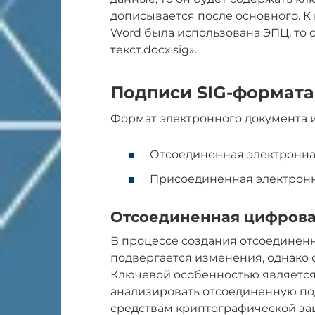
дописывается после основного. К
Word была использована ЭПЦ, то
текст.docx.sig».
Подписи SIG-формата
Формат электронного документа 
Отсоединенная электронна
Присоединенная электронн
Отсоединенная цифровая
В процессе создания отсоедине
подвергается изменения, однако с
Ключевой особенностью является 
анализировать отсоединенную под
средствам криптографической з