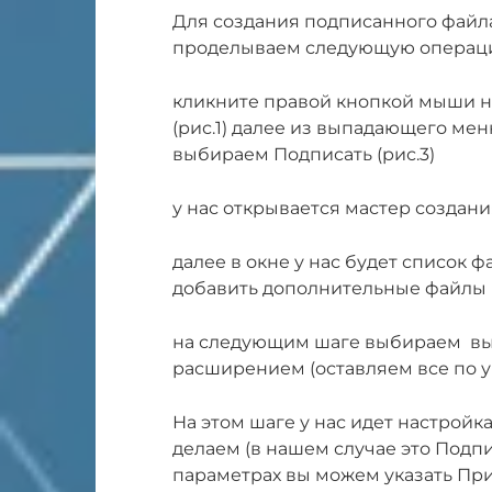
Для создания подписанного файла
проделываем следующую операц
кликните правой кнопкой мыши н
(рис.1) далее из выпадающего ме
выбираем Подписать (рис.3)
у нас открывается мастер создан
далее в окне у нас будет список 
добавить дополнительные файлы 
на следующим шаге выбираем вых
расширением (оставляем все по 
На этом шаге у нас идет настройк
делаем (в нашем случае это Подпис
параметрах вы можем указать Пр