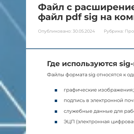
Файл с расширением
файл pdf sig на ко
Опубликовано:
30.05.2024
Рубрика:
Про
Где используются sig
Файлы формата sig относятся к од
графические изображения;
подпись в электронной почт
служебные данные для раб
ЭЦП (электронная цифровая