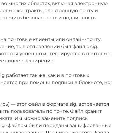
во многих областях, включая электронную
ровые контракты, электронную почту и
еспечить безопасность и подлинность
 на почтовые клиенты или онлайн-почту,
ние, то в отправлении был файл с sig.
 которая успешно интегрируется в почтовые
еет иное расширение.
g работает так же, как и в почтовых
лняется при помощи подписи в блокноте, но
ь) — этот файл в формате sig, встречается
чить пользователь по почте. Файл хранит
ката. Им можно заменить подпись
с sig -файлом были переданы зашифрованные
люч к шифрованию. Расширение этого файла