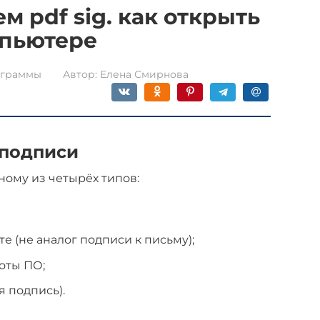
 pdf sig. как открыть
мпьютере
граммы
Автор:
Елена Смирнова
-подписи
ному из четырёх типов:
е (не аналог подписи к письму);
оты ПО;
 подпись).