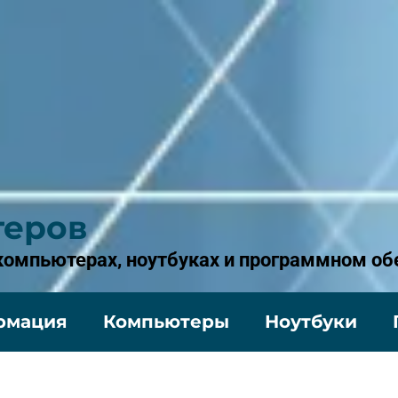
теров
 компьютерах, ноутбуках и программном об
рмация
Компьютеры
Ноутбуки