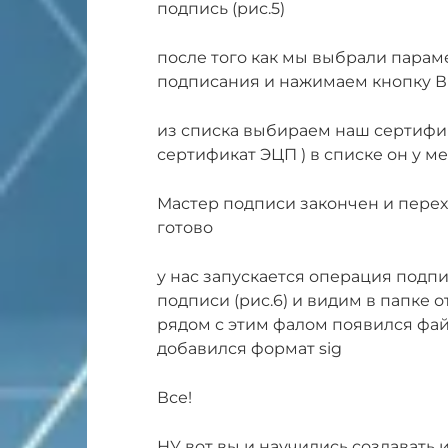
подпись (рис.5)
после того как мы выбрали парам
подписания и нажимаем кнопку 
из списка выбираем наш сертифик
сертификат ЭЦП ) в списке он у м
Мастер подписи закончен и пере
готово
у нас запускается операция подпи
подписи (рис.6) и видим в папке 
рядом с этим фалом появился файл
добавился формат sig
Все!
НУ вот вы и научились создавать 