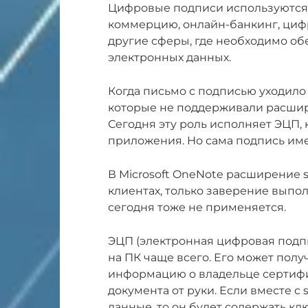
Цифровые подписи используются 
коммерцию, онлайн-банкинг, циф
другие сферы, где необходимо об
электронных данных.
Когда письмо с подписью уходило
которые не поддерживали расшире
Сегодня эту роль исполняет ЭЦП,
приложения. Но сама подпись им
В Microsoft OneNote расширение si
клиентах, только заверение выпо
сегодня тоже не применяется.
ЭЦП (электронная цифровая подпис
на ПК чаще всего. Его может полу
информацию о владельце сертифи
документа от руки. Если вместе 
данные, то он будет содержать к