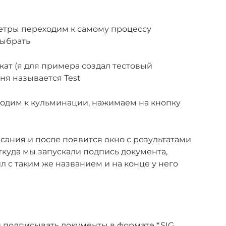
етры переходим к самому процессу
Выбрать
ат (я для примера создал тестовый
еня называется Test
ходим к кульминации, нажимаем на кнопку
сания и после появится окно с результатами
откуда мы запускали подпись документа,
 с таким же названием и на конце у него
и подписывать документы в формате *.SIG