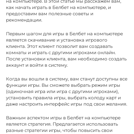
на компьютере. В этой статье мы расскажем вам,
как начать играть в Белбет на компьютере, и
предоставим вам полезные советы и
рекомендации.
Первым шагом для игры в Белбет на компьютере
является скачивание и установка игрового
клиента. Этот клиент позволит вам создавать
комнаты и играть с другими игроками онлайн.
После установки клиента, вам необходимо создать
аккаунт и войти в систему.
Когда вы вошли в систему, вам станут доступны все
функции игры. Вы сможете выбрать режим игры
(одиночная игра или игра с другими игроками),
установить правила игры, выбрать колоду карт и
даже настроить интерфейс игры под свои желания.
Важным аспектом игры в Белбет на компьютере
является стратегия. Предлагается использовать
разные стратегии игры, чтобы повысить свои