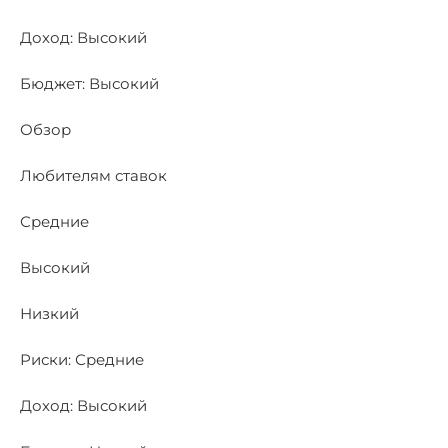
Доход: Высокий
Бюджет: Высокий
Обзор
Любителям ставок
Средние
Высокий
Низкий
Риски: Средние
Доход: Высокий