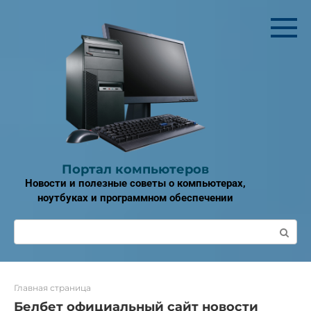
Перейти
к
контенту
Портал компьютеров
Новости и полезные советы о компьютерах,
ноутбуках и программном обеспечении
Поиск:
Главная страница
Белбет официальный сайт новости