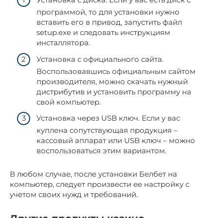
программой, то для установки нужно
вставить его в привод, запустить файл
setup.exe и следовать инструкциям
инсталлятора.
Установка с официального сайта.
Воспользовавшись официальным сайтом
производителя, можно скачать нужный
дистрибутив и установить программу на
свой компьютер.
Установка через USB ключ. Если у вас
куплена сопутствующая продукция –
кассовый аппарат или USB ключ – можно
воспользоваться этим вариантом.
В любом случае, после установки Белбет на
компьютер, следует произвести ее настройку с
учетом своих нужд и требований.