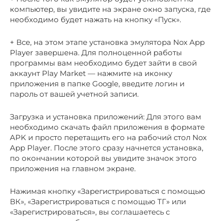
компьютер, вы увидите на экране окно запуска, где
необходимо будет нажать на кнопку «Пуск».
+ Все, на этом этапе установка эмулятора Nox App
Player завершена. Для полноценной работы
программы вам необходимо будет зайти в свой
аккаунт Play Market — нажмите на иконку
приложения в папке Google, введите логин и
пароль от вашей учетной записи.
Загрузка и установка приложений: Для этого вам
необходимо скачать файл приложения в формате
APK и просто перетащить его на рабочий стол Nox
App Player. После этого сразу начнется установка,
по окончании которой вы увидите значок этого
приложения на главном экране.
Нажимая кнопку «Зарегистрироваться с помощью
ВК», «Зарегистрироваться с помощью ТГ» или
«Зарегистрироваться», вы соглашаетесь с