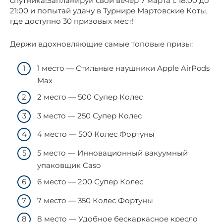
спутника!Запланируй свой вечер 7 марта с 18:00 до
21:00 и попытай удачу в Турнире Мартовские Коты,
где доступно 30 призовых мест!
Держи вдохновляющие самые топовые призы:
1 место — Стильные наушники Apple AirPods
Max
2 место — 500 Супер Колес
3 место — 250 Супер Колес
4 место — 500 Колес Фортуны
5 место — Инновационный вакуумный
упаковщик Caso
6 место — 200 Супер Колес
7 место — 350 Колес Фортуны
8 место — Удобное бескаркасное кресло