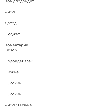
Кому подойдет
Риски
Доход
Бюджет
Коментарии
Обзор
Подойдет всем
Низкие
Высокий
Высокий
Риски: Низкие