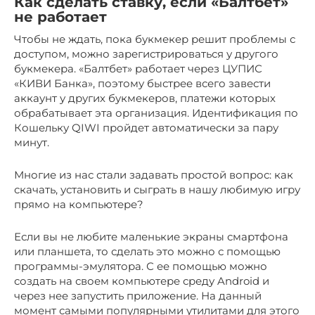
Как сделать ставку, если «Балтбет»
не работает
Чтобы не ждать, пока букмекер решит проблемы с
доступом, можно зарегистрироваться у другого
букмекера. «Балтбет» работает через ЦУПИС
«КИВИ Банка», поэтому быстрее всего завести
аккаунт у других букмекеров, платежи которых
обрабатывает эта организация. Идентификация по
Кошельку QIWI пройдет автоматически за пару
минут.
Многие из нас стали задавать простой вопрос: как
скачать, установить и сыграть в нашу любимую игру
прямо на компьютере?
Если вы не любите маленькие экраны смартфона
или планшета, то сделать это можно с помощью
программы-эмулятора. С ее помощью можно
создать на своем компьютере среду Android и
через нее запустить приложение. На данный
момент самыми популярными утилитами для этого