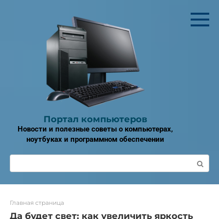
Перейти
к
контенту
Портал компьютеров
Новости и полезные советы о компьютерах,
ноутбуках и программном обеспечении
Поиск:
Главная страница
Да будет свет: как увеличить яркость