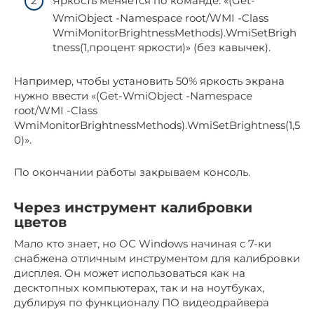
Яркость меняется по команде: «(Get-
WmiObject -Namespace root/WMI -Class
WmiMonitorBrightnessMethods).WmiSetBrigh
tness(1,процент яркости)» (без кавычек).
Например, чтобы установить 50% яркость экрана
нужно ввести «(Get-WmiObject -Namespace
root/WMI -Class
WmiMonitorBrightnessMethods).WmiSetBrightness(1,5
0)».
По окончании работы закрываем консоль.
Через инструмент калибровки
цветов
Мало кто знает, но ОС Windows начиная с 7-ки
снабжена отличным инструментом для калибровки
дисплея. Он может использоваться как на
десктопных компьютерах, так и на ноутбуках,
дублируя по функционалу ПО видеодрайвера