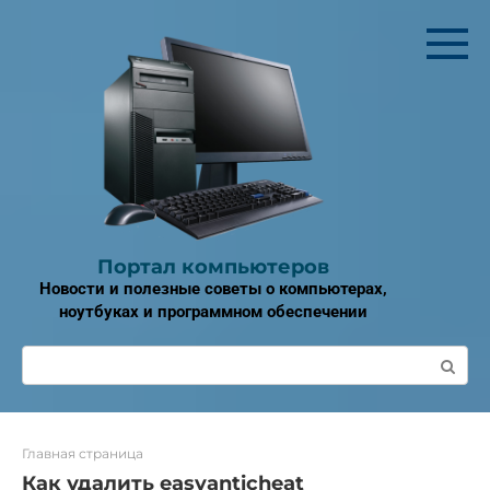
Перейти
к
контенту
Портал компьютеров
Новости и полезные советы о компьютерах,
ноутбуках и программном обеспечении
Поиск:
Главная страница
Как удалить easyanticheat