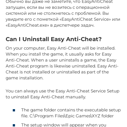
Обычно вы даже не заметите, что EasyAntiCheat
запущен, если вы не возитесь с операционной
системой или не столкнетесь с проблемой. Вы
увидите его с пометкой «EasyAntiCheat Service» или
«EasyAntiCheat.exe» в диспетчере задач.
Can I Uninstall Easy Anti-Cheat?
On your computer, Easy Anti-Cheat will be installed.
When you install the game, it usually asks for Easy
Anti-Cheat. When a user uninstalls a game, the Easy
Anti-Cheat program is likewise uninstalled. Easy Anti-
Cheat is not installed or uninstalled as part of the
game installation.
You can always use the Easy Anti-Cheat Service Setup
to uninstall Easy Anti-Cheat manually.
The game folder contains the executable setup
file. C:\Program Files\Epic Games\XYZ folder
The setup window will appear when you