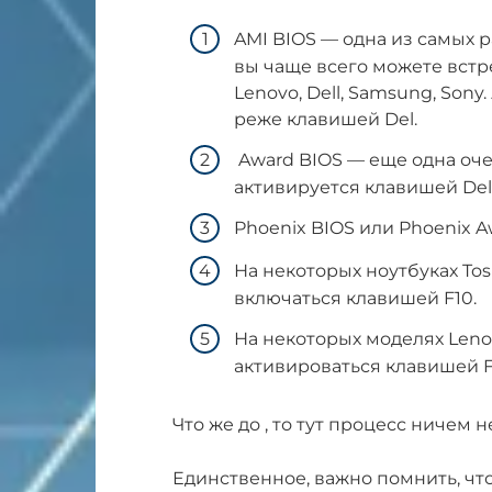
AMI BIOS — одна из самых 
вы чаще всего можете встре
Lenovo, Dell, Samsung, Son
реже клавишей Del.
Award BIOS — еще одна оче
активируется клавишей Del
Phoenix BIOS или Phoenix 
На некоторых ноутбуках Tos
включаться клавишей F10.
На некоторых моделях Leno
активироваться клавишей F
Что же до , то тут процесс ничем 
Единственное, важно помнить, что