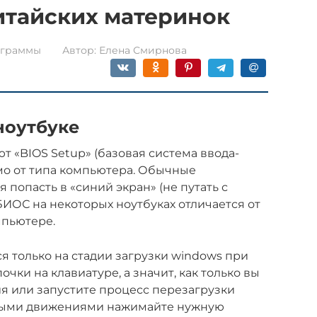
итайских материнок
граммы
Автор:
Елена Смирнова
ноутбуке
 «BIOS Setup» (базовая система ввода-
имо от типа компьютера. Обычные
 попасть в «синий экран» (не путать с
БИОС на некоторых ноутбуках отличается от
мпьютере.
 только на стадии загрузки windows при
ки на клавиатуре, а значит, как только вы
я или запустите процесс перезагрузки
стыми движениями нажимайте нужную