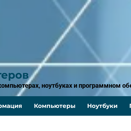
теров
 компьютерах, ноутбуках и программном об
рмация
Компьютеры
Ноутбуки