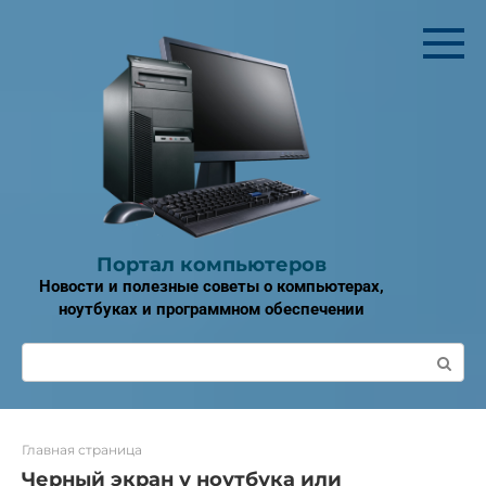
Перейти
к
контенту
Портал компьютеров
Новости и полезные советы о компьютерах,
ноутбуках и программном обеспечении
Поиск:
Главная страница
Черный экран у ноутбука или