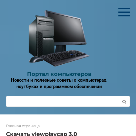
Перейти
к
контенту
Портал компьютеров
Новости и полезные советы о компьютерах,
ноутбуках и программном обеспечении
Поиск:
Главная страница
Скачать viewplaycap 3.0