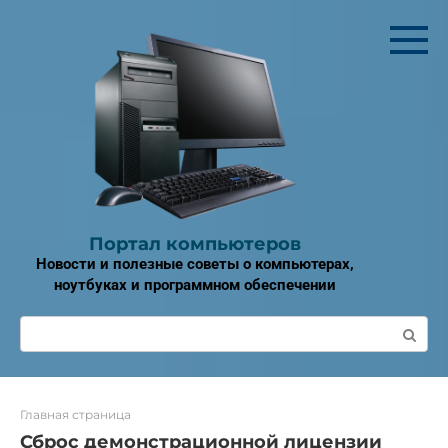
Перейти
к
контенту
Портал компьютеров
Новости и полезные советы о компьютерах,
ноутбуках и программном обеспечении
Поиск:
Главная страница
Сброс демонстрационной лицензии