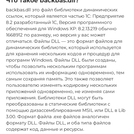
Что такое backbas.dll?
backbas.dll это файл библиотеки динамических
ссылок, который является частью 1C: Предприятие
8.2 разработанный 1C, Версия программного
обеспечения для Windows XP: 8.2.13.219 обычно
1668912 по размеру, но версия у вас может
отличаться. Файлы DLL — это формат файлов для
динамических библиотек, который используется
для хранения нескольких кодов и процедур для
программ Windows. Файлы DLL были созданы,
чтобы позволить нескольким программам
использовать их информацию одновременно, тем
самым сохраняя память. Это также позволяет
пользователю изменять кодировку нескольких
приложений одновременно, не изменяя сами
приложения. Библиотеки DLL могут быть
преобразованы в статические библиотеки с
помощью дизассемблирования MSIL или DLL в Lib
3.00. Формат файла .exe файлов аналогичен
формату DLL. Файлы DLL, и оба типа файлов
содержат код, данные и ресурсы.