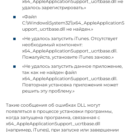
x64_AppleApplicationSupport_ucrtbase.dll не
удалось зарегистрировать.»
«Файл
C:\Windows\System32\\x64_AppleApplicationS
upport_ucrtbase.dll не найден.»
«Не удалось запустить iTunes. Отсутствует
необходимый компонент:
x64_AppleApplicationSupport_ucrtbase.dll.
Пожалуйста, установите iTunes заново.»
«Не удалось запустить данное приложение,
так как не найден файл
x64_AppleApplicationSupport_ucrtbase.dll.
Повторная установка приложения может
решить эту проблему.»
Такие сообщения об ошибках DLL могут
появляться в процессе установки программы,
когда запущена программа, связанная с
x64_AppleApplicationSupport_ucrtbase.dll
(например, iTunes), при запуске или завершении