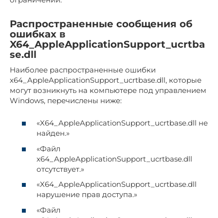
Распространенные сообщения об
ошибках в
X64_AppleApplicationSupport_ucrtba
se.dll
Наиболее распространенные ошибки
x64_AppleApplicationSupport_ucrtbase.dll, которые
могут возникнуть на компьютере под управлением
Windows, перечислены ниже:
«X64_AppleApplicationSupport_ucrtbase.dll не
найден.»
«Файл
x64_AppleApplicationSupport_ucrtbase.dll
отсутствует.»
«X64_AppleApplicationSupport_ucrtbase.dll
нарушение прав доступа.»
«Файл