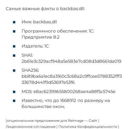
Самые важные факты о backbas.dll:
Имя: backbas.dll
Программного обеспечения: 1C:
Предприятие 8.2
Издатель: 1C
SHA1:
2b61e3c329acf948a5e583e7cd08d3d8661da019
SHA256:
bb89ba6a1ec8a3160c3c68a2c9ffcee5788352fff3
33678d441f9d53697e53f6
MD5: e8ac62399b55800268ae4a88f5c5745e
Известно, что до 1668912 по размеру на
большинстве окон;
(опциональное предложение для Reimage — Cайт |
Лицензионное соглашение | Политика Конфиденциальности |