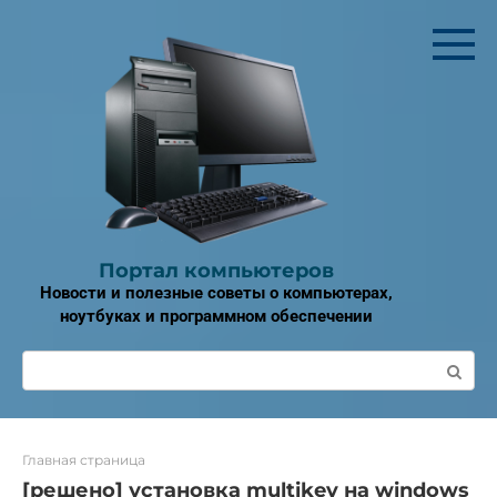
Перейти
к
контенту
Портал компьютеров
Новости и полезные советы о компьютерах,
ноутбуках и программном обеспечении
Поиск:
Главная страница
[решено] установка multikey на windows