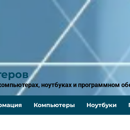
теров
 компьютерах, ноутбуках и программном об
рмация
Компьютеры
Ноутбуки