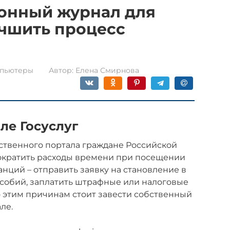
ронный журнал для
учшить процесс
пьютеры
Автор:
Елена Смирнова
ле Госуслуг
ственного портала граждане Российской
ократить расходы времени при посещении
нций – отправить заявку на становление в
особий, заплатить штрафные или налоговые
по этим причинам стоит завести собственный
ле.