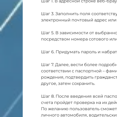
Шаг 1. В адресной строке веб-брау
Шаг 3. Заполнить поля соответс
электронный почтовый адрес или 
Шаг 5. В зависимости от выбранн
посредством номера сотового или
Шаг 6. Придумать пароль и набра
Шаг 7. Далее, вести более подр
соответствии с паспортной – фамил
рождения, подтвердить гражданств
другое, затем сохранить.
Шаг 8. После введения всей пасп
счета пройдет проверка на их дей
По желанию пользователь сможет
личного автомобиля, водительски