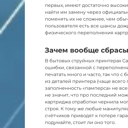
первых, имеют достаточно высокий
найти им замену через официальн
поменять их не сложнее, чем обыч
пользователя есть все шансы дожд
физического переполнения картр
Зачем вообще сбрасы
В бытовых струйных принтерах C
ошибки, связанной с переполнени
печатать много и часто, так что 
из деталей принтера (чаще всего 
заполненность «памперса» не всег
не значит, что про последний мо
картриджа отработки чернила мог
строя. К тому же любые манипул
счётчиков приводят к потере гар
подумайте, стоит ли оно того.