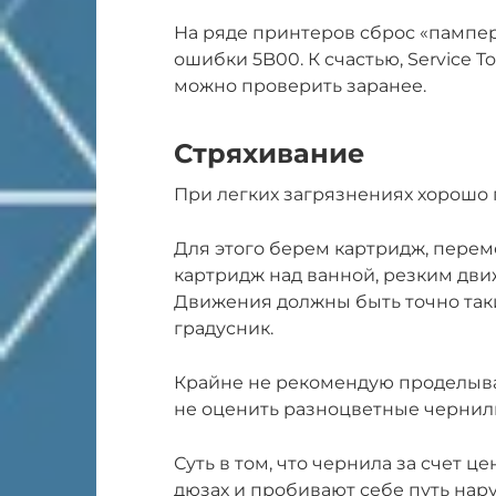
На ряде принтеров сброс «пампе
ошибки 5B00. К счастью, Service T
можно проверить заранее.
Стряхивание
При легких загрязнениях хорошо 
Для этого берем картридж, перем
картридж над ванной, резким дви
Движения должны быть точно таки
градусник.
Крайне не рекомендую проделыват
не оценить разноцветные черниль
Суть в том, что чернила за счет 
дюзах и пробивают себе путь нару