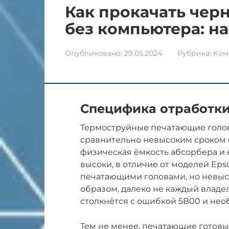
Как прокачать черн
без компьютера: н
Опубликовано:
29.05.2024
Рубрика:
Ком
Специфика отработки
Термоструйные печатающие голов
сравнительно невысоким сроком с
физическая ёмкость абсорбера и 
высоки, в отличие от моделей Eps
печатающими головами, но невыс
образом, далеко не каждый владе
столкнётся с ошибкой 5B00 и нео
Тем не менее, печатающие готовы 