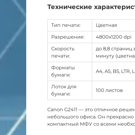
Технические характерис
Тип печати:
Цветная
Разрешение:
4800х1200 dpi
Скорость
до 8,8 страниц 
печати:
минуту (цветна
Форматы
A4, A5, B5, LTR, 
бумаги:
Лоток для
100 листов
бумаги:
Canon G2411 — это отличное реше
небольшого офиса. Он прекрасно 
компактный МФУ со всеми необх