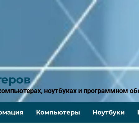
теров
 компьютерах, ноутбуках и программном об
рмация
Компьютеры
Ноутбуки