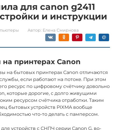
ила для canon g2411
астройки и инструкции
пьютеры
Автор:
Елена Смирнова
 на принтерах Canon
ы на бытовых принтерах Canon отличаются
лужбы, если работают на потоке. При этом
его ресурс по цифровому счётчику довольно
on, которые дорогие, с долго живущими
оким ресурсом счётчика отработки. Таким
лец бытовых устройств PIXMA вообще
бходимостью что-то делать с памперсом.
для устройств с СНПЧ серии Canon G, во-