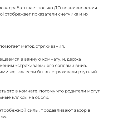
рса» срабатывает только ДО возникновения
ool отображает показатели счётчика и их
помогает метод стряхивания.
ещаемся в ванную комнату, и, держа
женим «стряхиваем» его соплами вниз.
ми же, как если бы вы стряхивали ртутный
ь это в комнате, потому что родители могут
ные кляксы на обоях.
центробежной силы, продавливают засор в
жу.