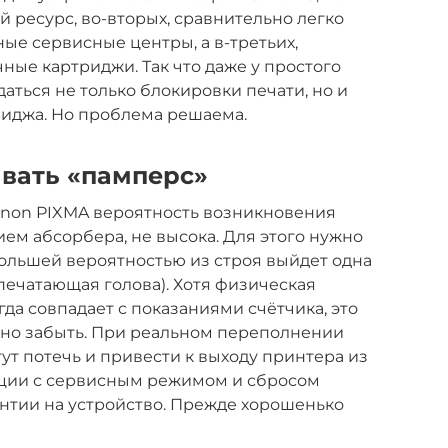
 ресурс, во-вторых, сравнительно легко
ые сервисные центры, а в-третьих,
ные картриджи. Так что даже у простого
аться не только блокировки печати, но и
иджа. Но проблема решаема.
вать «памперс»
anon PIXMA вероятность возникновения
ем абсорбера, не высока. Для этого нужно
с большей вероятностью из строя выйдет одна
печатающая голова). Хотя физическая
да совпадает с показаниями счётчика, это
жно забыть. При реальном переполнении
ут потечь и привести к выходу принтера из
яции с сервисным режимом и сбросом
антии на устройство. Прежде хорошенько