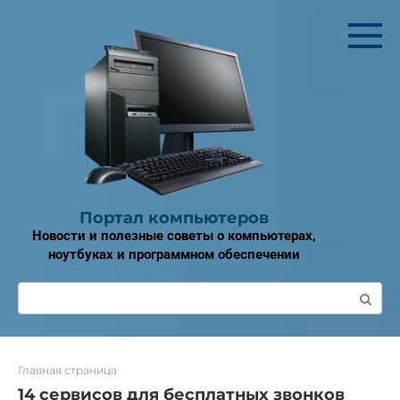
Перейти
к
контенту
Портал компьютеров
Новости и полезные советы о компьютерах,
ноутбуках и программном обеспечении
Поиск:
Главная страница
14 сервисов для бесплатных звонков