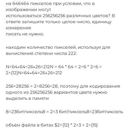
на 646464 пикселов при условии, что в
изображении могут
использоваться 256256256 различных цветов? В
ответе запишите только целое число, единицу
измерения
писать не нужно.
находим количество пикселей, используя для
вычисления степени числа 222:
N=64∗64=26∗26=212N = 64 * 64 = 2^6 * 2^6 =
2^{12}N=64∗64=26∗26=212
256=28256 = 2^8256=28, поэтому для кодирования
одного из 256256256 вариантов цвета нужно
выделить в памяти
8=23битпиксель8 = 2^3 бит/пиксель8=23битпиксель
объём файла в битах $2^{12} * 2^3 = 2^{15}