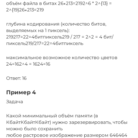
объём файла в битах 26∗213=2192^6 * 2^{13} =
2^{19}26∗213=219
глубина кодирования (количество битов,
выделяемых на 1 пиксель):
219217=22=4битпиксель219 / 217 = 2^2 = 4 бит/
пиксель219/217=22=4битпиксель
максимальное возможное количество цветов
24=162^4 = 1624=16
Ответ: 16
Пример 4
Задача
Какой минимальный объём памяти (в
КбайтКбайтКбайт) нужно зарезервировать, чтобы
можно было сохранить
любое растровое изображение размером 646464