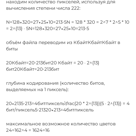
находим количество пикселей, используя для
вычисления степени числа 222:
N=128∗320=27∗25∗10=213⋅5N = 128 * 320 = 2^7 * 2^5 * 10
= 2^{13} · 5N=128∗320=27∗25∗10=213⋅5
объём файла переводим из КбайтКбайтКбайт в
биты
20Кбайт=20⋅213бит20 Кбайт = 20 · 2^{13}
бит20Кбайт=20⋅213бит
глубина кодирования (количество битов,
выделяемых на 1 пиксель):
20∗2135⋅213=4битпиксель\frac{20 * 2^{13}}{5 · 2^{13}} = 4
бит/пиксель5⋅21320∗213​=4битпиксель
максимальное возможное количество цветов
24=162^4 = 1624=16