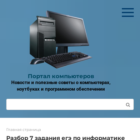
Перейти
к
контенту
Портал компьютеров
Новости и полезные советы о компьютерах,
ноутбуках и программном обеспечении
Поиск:
Главная страница
Разбор 7 задания егэ по информатике