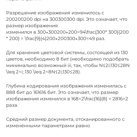
Разрешение изображения изменилось с
200200200 dpi на 300300300 dpi. Это означает, что
размер изображения
изменился в 300∗300200∗200=94\frac{300* 300}{200
* 200} = \frac{9}{4}200∗200300∗300​=49​ раз.
Для хранения цветовой системы, состоящей из 130
цветов, необходимо 8 бит (необходимо подобрать
минимально возможный iii, так, чтобы N≤2i;130≤28N
\leq 2^i; 130 \leq 2^8N≤2i;130≤28).
Глубина кодирования изображения изменилась с
888 бит до 161616 бит. Это означает, что размер
изображения изменился в 168=2\frac{16}{8} = 2816​=2
раза.
Средний размер документа, отсканированного с
изменёнными параметрами равно