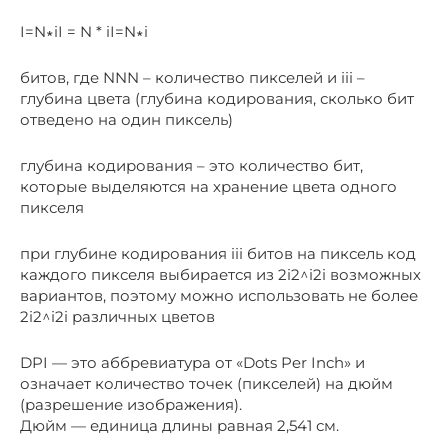
I=N∗iI = N * iI=N∗i
битов, где NNN – количество пикселей и iii –
глубина цвета (глубина кодирования, сколько бит
отведено на один пиксель)
глубина кодирования – это количество бит,
которые выделяются на хранение цвета одного
пикселя
при глубине кодирования iii битов на пиксель код
каждого пикселя выбирается из 2i2^i2i возможных
вариантов, поэтому можно использовать не более
2i2^i2i различных цветов
DPI — это аббревиатура от «Dots Per Inch» и
означает количество точек (пикселей) на дюйм
(разрешение изображения).
Дюйм — единица длины равная 2,541 см.