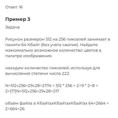
Ответ: 16
Пример 3
Задача
Рисунок размером 512 на 256 пикселей занимает в
памяти 64 Кбайт (без учёта сжатия). Найдите
максимально возможное количество цветов в
палитре изображения.
находим количество пикселей, используя для
вычисления степени числа 222:
N=512∗256=29∗28=217N = 512 * 256 = 2^9 * 2^8 =
2^{17}N=512∗256=29∗28=217
объём файла в КбайтахКбайтахКбайтах 64=2664 =
2^664=26