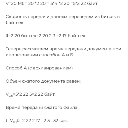
V=20 Мб= 20 *2 20 = 5*4 *2 20 =5*2 22 байт.
Скорость передачи данных переведем из битсек в
байтсек:
ϑ=2 20 битсек=2 20 2 3 =2 17 байтсек.
Теперь рассчитаем время передачи документа при
ипользовании способов А и Б.
Способ А (с архивированием)
Объем сжатого документа равен:
V
=5*2 22 5=2 22 байт.
сж
Время передачи сжатого файла:
t=V
ϑ=2 22 2 17 =2 5 =32 сек.
сж