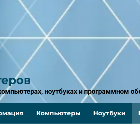
теров
 компьютерах, ноутбуках и программном об
рмация
Компьютеры
Ноутбуки