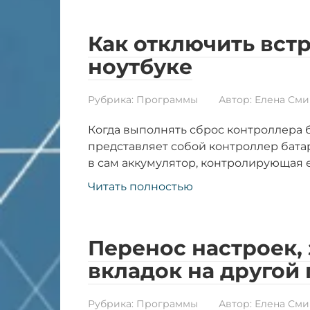
Как отключить вст
ноутбуке
Рубрика:
Программы
Автор:
Елена Сми
Когда выполнять сброс контроллера б
представляет собой контроллер бата
в сам аккумулятор, контролирующая е
Читать полностью
Перенос настроек,
вкладок на другой 
Рубрика:
Программы
Автор:
Елена Сми