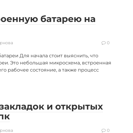
роенную батарею на
рнова
0
атареи Для начала стоит выяснить, что
реи. Это небольшая микросхема, встроенная
го рабочее состояние, а также процесс
 закладок и открытых
пк
рнова
0