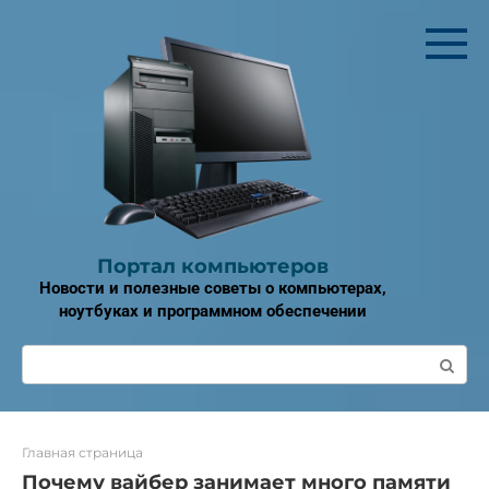
Перейти
к
контенту
Портал компьютеров
Новости и полезные советы о компьютерах,
ноутбуках и программном обеспечении
Поиск:
Главная страница
Почему вайбер занимает много памяти