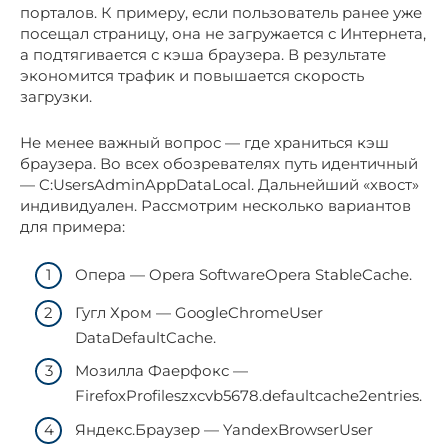
порталов. К примеру, если пользователь ранее уже
посещал страницу, она не загружается с Интернета,
а подтягивается с кэша браузера. В результате
экономится трафик и повышается скорость
загрузки.
Не менее важный вопрос — где храниться кэш
браузера. Во всех обозревателях путь идентичный
— C:UsersAdminAppDataLocal. Дальнейший «хвост»
индивидуален. Рассмотрим несколько вариантов
для примера:
Опера — Opera SoftwareOpera StableCache.
Гугл Хром — GoogleChromeUser
DataDefaultCache.
Мозилла Фаерфокс —
FirefoxProfileszxcvb5678.defaultcache2entries.
Яндекс.Браузер — YandexBrowserUser