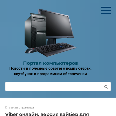
Перейти
к
контенту
Портал компьютеров
Новости и полезные советы о компьютерах,
ноутбуках и программном обеспечении
Поиск:
Главная страница
Viber онлайн, версия вайбер для