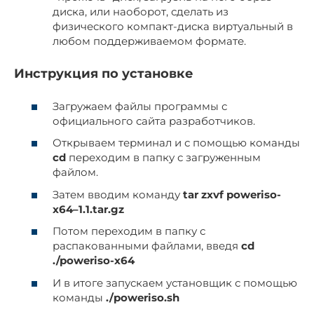
диска, или наоборот, сделать из
физического компакт-диска виртуальный в
любом поддерживаемом формате.
Инструкция по установке
Загружаем файлы программы с
официального сайта разработчиков.
Открываем терминал и с помощью команды
cd
переходим в папку с загруженным
файлом.
Затем вводим команду
tar zxvf poweriso-
x64–1.1.tar.gz
Потом переходим в папку с
распакованными файлами, введя
cd
./poweriso-x64
И в итоге запускаем установщик с помощью
команды
./poweriso.sh