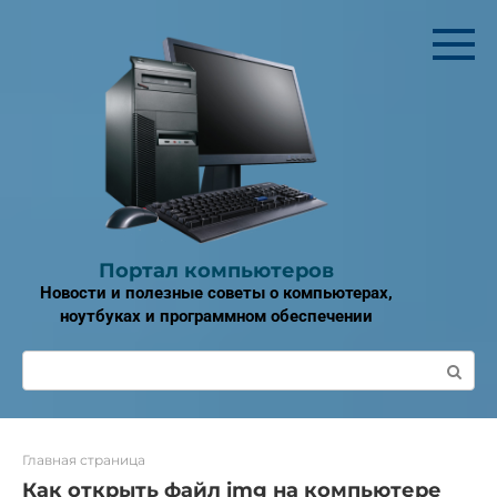
Перейти
к
контенту
Портал компьютеров
Новости и полезные советы о компьютерах,
ноутбуках и программном обеспечении
Поиск:
Главная страница
Как открыть файл img на компьютере