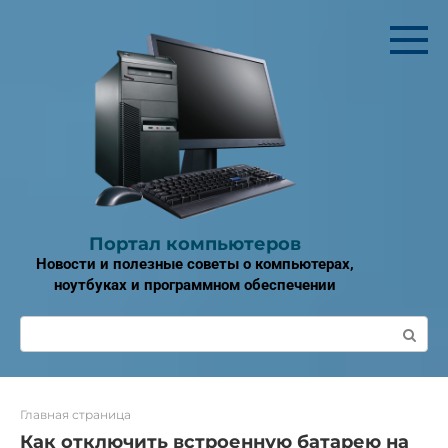
Перейти
к
контенту
Портал компьютеров
Новости и полезные советы о компьютерах,
ноутбуках и программном обеспечении
Поиск:
Главная страница
Как отключить встроенную батарею на