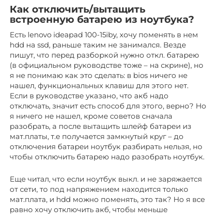
Как отключить/вытащить
встроенную батарею из ноутбука?
Есть lenovo ideapad 100-15iby, хочу поменять в нем
hdd на ssd, раньше таким не занимался. Везде
пишут, что перед разборкой нужно откл. батарею
(в официальном руководстве тоже – на скрине), но
я не понимаю как это сделать: в bios ничего не
нашел, функциональных клавиш для этого нет.
Если в руководстве указано, что акб надо
отключать, значит есть способ для этого, верно? Но
я ничего не нашел, кроме советов сначала
разобрать, а после вытащить шлейф батареи из
мат.платы, т.е получается замкнутый круг – до
отключения батареи ноутбук разбирать нельзя, но
чтобы отключить батарею надо разобрать ноутбук.
Еще читал, что если ноутбук выкл. и не заряжается
от сети, то под напряжением находится только
мат.плата, и hdd можно поменять, это так? Но я все
равно хочу отключить акб, чтобы меньше