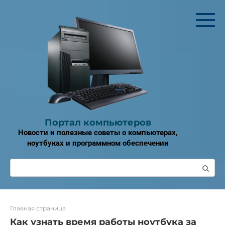
Перейти
к
контенту
Портал компьютеров
Новости и полезные советы о компьютерах,
ноутбуках и программном обеспечении
Поиск:
Главная страница
Как узнать время работы ноутбука за