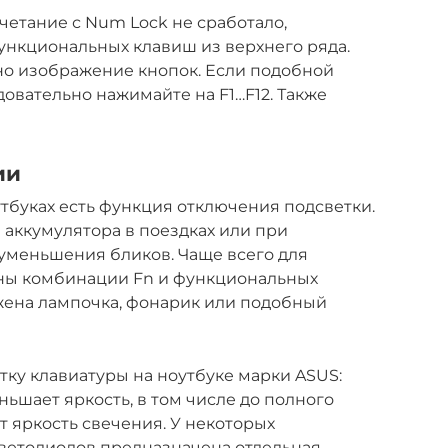
четание с Num Lock не сработало,
функциональных клавиш из верхнего ряда.
но изображение кнопок. Если подобной
довательно нажимайте на F1…F12. Также
ии
тбуках есть функция отключения подсветки.
 аккумулятора в поездках или при
уменьшения бликов. Чаще всего для
ны комбинации Fn и функциональных
жена лампочка, фонарик или подобный
тку клавиатуры на ноутбуке марки ASUS:
ньшает яркость, в том числе до полного
т яркость свечения. У некоторых
ветодиодов предназначена отдельная