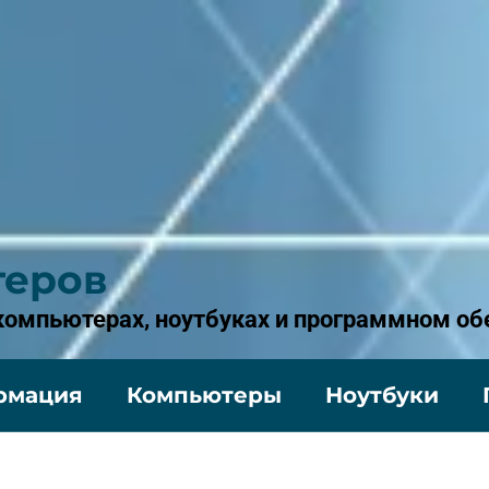
теров
 компьютерах, ноутбуках и программном об
рмация
Компьютеры
Ноутбуки