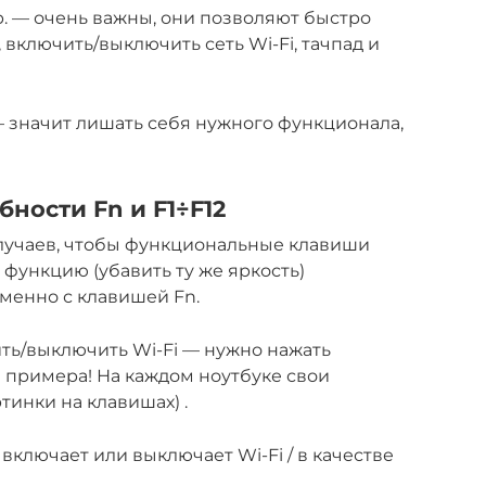
 др. — очень важны, они позволяют быстро
 включить/выключить сеть Wi-Fi, тачпад и
— значит лишать себя нужного функционала,
ности Fn и F1÷F12
случаев, чтобы функциональные клавиши
функцию (убавить ту же яркость)
менно с клавишей Fn.
ить/выключить Wi-Fi — нужно нажать
е примера! На каждом ноутбуке свои
тинки на клавишах) .
ключает или выключает Wi-Fi / в качестве