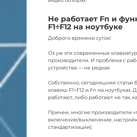
видео обзорах.
Не работает Fn и фу
F1÷F12 на ноутбуке
Доброго времени суток!
Ох уж эти современные клавиатур
производители. И проблема с ра
устройства — не редкая.
Собственно, сегодняшняя статья 
клавиш F1÷F12 и Fn на ноутбуках. 
работают, либо работают не так, к
Причем, многие производители «г
включение/выключение, настройку
стандартизации).