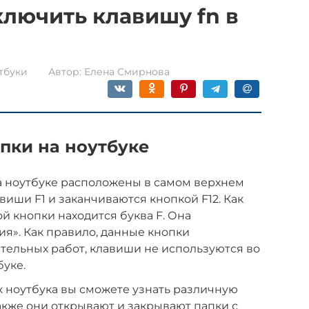
ключить клавишу fn в
тбуки
Автор:
Елена Смирнова
пки на ноутбуке
 ноутбуке расположены в самом верхнем
виши F1 и заканчиваются кнопкой F12. Как
й кнопки находится буква F. Она
я». Как правило, данные кнопки
тельных работ, клавиши не используются во
буке.
 ноутбука вы сможете узнать различную
кже они открывают и закрывают папки с