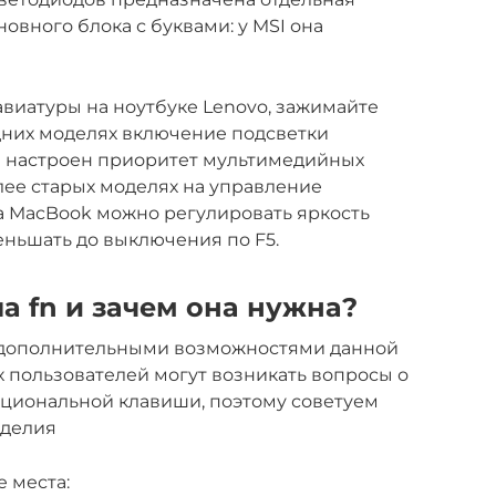
новного блока с буквами: у MSI она
авиатуры на ноутбуке Lenovo, зажимайте
дних моделях включение подсветки
ли настроен приоритет мультимедийных
лее старых моделях на управление
На MacBook можно регулировать яркость
еньшать до выключения по F5.
а fn и зачем она нужна?
я дополнительными возможностями данной
их пользователей могут возникать вопросы о
циональной клавиши, поэтому советуем
зделия
 места: