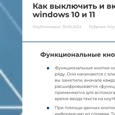
Как выключить и в
windows 10 и 11
Опубликовано:
30.05.2024
Рубрика:
Ноу
Функциональные кно
Функциональные кнопки на
ряду. Они начинаются с кла
вы заметили, вначале каждо
расшифровывается «функци
применяются для вспомога
время ввода текста на ноут
При помощи данных кнопок
информацию из справки. Та