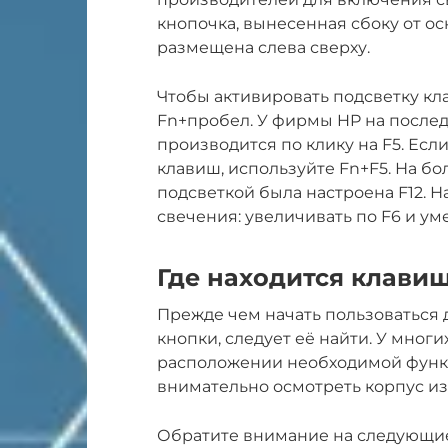
кнопочка, вынесенная сбоку от ос
размещена слева сверху.
Чтобы активировать подсветку кл
Fn+пробел. У фирмы HP на после
производится по клику на F5. Ес
клавиш, используйте Fn+F5. На бо
подсветкой была настроена F12. 
свечения: увеличивать по F6 и ум
Где находится клавиш
Прежде чем начать пользоватьс
кнопки, следует её найти. У мног
расположении необходимой функ
внимательно осмотреть корпус и
Обратите внимание на следующие