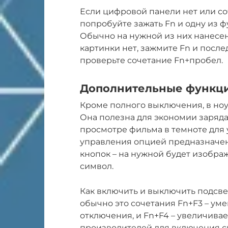
Если цифровой панели нет или со
попробуйте зажать Fn и одну из 
Обычно на нужной из них нанесе
картинки нет, зажмите Fn и после
проверьте сочетание Fn+пробел.
Дополнительные функц
Кроме полного выключения, в ноу
Она полезна для экономии заряда
просмотре фильма в темноте для 
управления опцией предназначе
кнопок – на нужной будет изобра
символ.
Как включить и выключить подсве
обычно это сочетания Fn+F3 – уме
отключения, и Fn+F4 – увеличивае
производителей для включения с