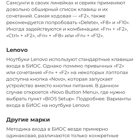
Самсунги в своих линейках и сериях применяют
довольно обширный список клавиш и их
сочетаний. Самая ходовая — «F2», также
рекомендуется попробовать «Delete», «F8» и «F10».
Иногда задействуются и комбинации: «Fn» + «F2»,
«Ctrl» + «F2», «Fn» + «F8» или «Fn» + «F12».
Lenovo
Ноутбуки Lenovo используют стандартные клавиши
входа в БИОС. Однако помимо привычных «F2»
или сочетания «Fn» + «F2» на некоторых лэптопах
доступна кнопка «Novo», которая запускает
устройство вместо кнопки питания. В данном
случае откроется «Novo Button Menu», где нужно
выбрать пункт «BIOS Setup». Подробнее: Варианты
входа в БИОС на ноутбуке Lenovo
Другие марки
Методика входа в БИОС везде примерно
одинаковая, различаются только конкретные