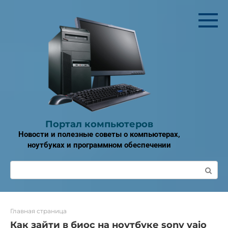
Перейти
к
контенту
Портал компьютеров
Новости и полезные советы о компьютерах,
ноутбуках и программном обеспечении
Поиск:
Главная страница
Как зайти в биос на ноутбуке sony vaio