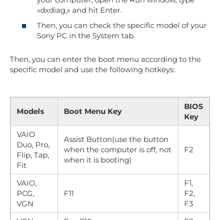
«dxdiag,» and hit Enter.
Then, you can check the specific model of your
Sony PC in the System tab.
Then, you can enter the boot menu according to the
specific model and use the following hotkeys:
BIOS
Models
Boot Menu Key
Key
VAIO
Assist Button(use the button
Duo, Pro,
when the computer is off, not
F2
Flip, Tap,
when it is booting)
Fit
VAIO,
F1,
PCG,
F11
F2,
VGN
F3