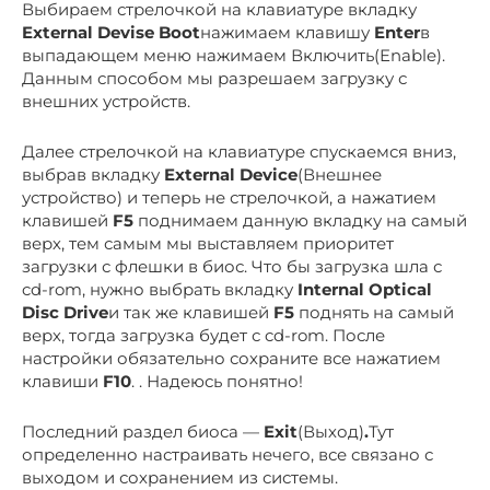
Выбираем стрелочкой на клавиатуре вкладку
External Devise Boot
нажимаем клавишу
Enter
в
выпадающем меню нажимаем Включить(Enable).
Данным способом мы разрешаем загрузку с
внешних устройств.
Далее стрелочкой на клавиатуре спускаемся вниз,
выбрав вкладку
External Device
(Внешнее
устройство) и теперь не стрелочкой, а нажатием
клавишей
F5
поднимаем данную вкладку на самый
верх, тем самым мы выставляем приоритет
загрузки с флешки в биос. Что бы загрузка шла с
cd-rom, нужно выбрать вкладку
Internal Optical
Disc Drive
и так же клавишей
F5
поднять на самый
верх, тогда загрузка будет с cd-rom. После
настройки обязательно сохраните все нажатием
клавиши
F10
. . Надеюсь понятно!
Последний раздел биоса —
Exit
(Выход)
.
Тут
определенно настраивать нечего, все связано с
выходом и сохранением из системы.