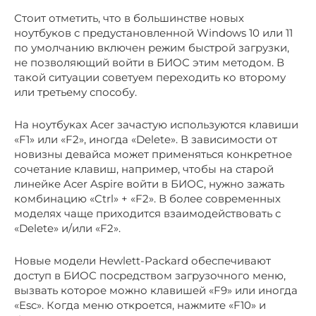
Стоит отметить, что в большинстве новых
ноутбуков с предустановленной Windows 10 или 11
по умолчанию включен режим быстрой загрузки,
не позволяющий войти в БИОС этим методом. В
такой ситуации советуем переходить ко второму
или третьему способу.
На ноутбуках Acer зачастую используются клавиши
«F1» или «F2», иногда «Delete». В зависимости от
новизны девайса может применяться конкретное
сочетание клавиш, например, чтобы на старой
линейке Acer Aspire войти в БИОС, нужно зажать
комбинацию «Ctrl» + «F2». В более современных
моделях чаще приходится взаимодействовать с
«Delete» и/или «F2».
Новые модели Hewlett-Packard обеспечивают
доступ в БИОС посредством загрузочного меню,
вызвать которое можно клавишей «F9» или иногда
«Esc». Когда меню откроется, нажмите «F10» и