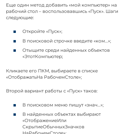
Еще один метод добавить «мой компьютер» на
рабочий стол – воспользовавшись «Пуск». Шаги
следующие:
Откройте «Пуск»;
В поисковой строчке введите «ком…»;
Отыщите среди найденных объектов
«ЭтотКомпьютер;
Кликаете его ПКМ, выбираете в списке
«ОтображатьНа РабочемСтоле»;
Второй вариант работы с «Пуск» таков:
В поисковом меню пишут «знач…»;
В найденных объектах выбирают
«ОтображениеИли
СкрытиеОбычныхЗначков
НаРабочемСтоле»;