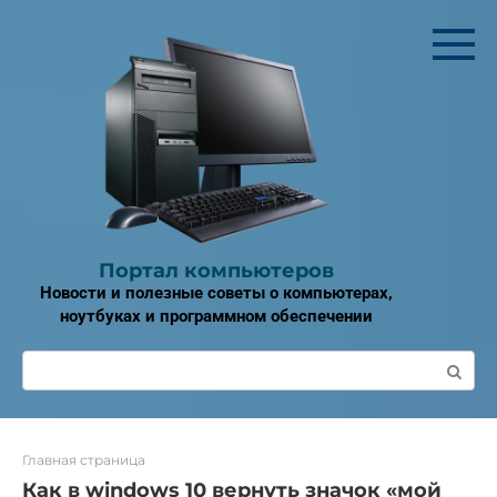
Перейти
к
контенту
Портал компьютеров
Новости и полезные советы о компьютерах,
ноутбуках и программном обеспечении
Поиск:
Главная страница
Как в windows 10 вернуть значок «мой