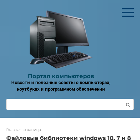
Перейти
к
контенту
Портал компьютеров
Новости и полезные советы о компьютерах,
ноутбуках и программном обеспечении
Поиск:
Главная страница
Файловые библиотеки windows 10, 7 и 8