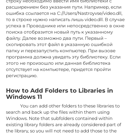
строку необходимо ввести имя библиотеки с
расширением без указания пути. Например, если
ошибка ссылается на C://Users/Nastroyvse/video.dll,
то в строке нужно написать лишь video.dll. В случае
успеха в Проводнике или непосредственно в окне
поиска отобразится новый путь к указанному
файлу. Далее возможно два пути. Первый –
скопировать этот файл в указанную ошибкой
папку и перезапустить компьютер. При вызове
программа должна увидеть эту библиотеку. Если
этого не произошло или данная библиотека
отсутствует на компьютере, придется пройти
регистрацию.
How to Add Folders to Libraries in
Windows 11
You can add other folders to these libraries to
search and back up the files within them using
Windows. Note that subfolders contained within
existing library folders are already considered part of
the library, so you will not need to add those to the