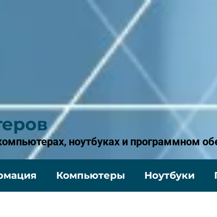
теров
 компьютерах, ноутбуках и программном об
рмация
Компьютеры
Ноутбуки