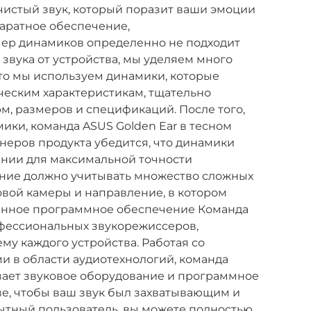
чистый звук, который поразит ваши эмоции
паратное обеспечение,
ер динамиков определенно не подходит
звука от устройства, мы уделяем много
что мы используем динамики, которые
ческим характеристикам, тщательно
, размеров и спецификаций. После того,
ики, команда ASUS Golden Ear в тесном
неров продукта убедится, что динамики
нии для максимальной точности
ение должно учитывать множество сложных
овой камеры и направление, в котором
оенное программное обеспечение Команда
офессиональных звукорежиссеров,
му каждого устройства. Работая со
 в области аудиотехнологий, команда
ивает звуковое оборудование и программное
е, чтобы ваш звук был захватывающим и
ытный пользователь, вы можете полностью