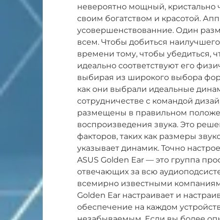
невероятно мощный, кристально 
своим богатством и красотой. Ап
усовершенствованние. Один разм
всем. Чтобы добиться наилучшего 
времени тому, чтобы убедиться, 
идеально соответствуют его физи
выбирая из широкого выбора форм
как они выбрали идеальные динам
сотрудничестве с командой дизай
размещены в правильном положе
воспроизведения звука. Это реш
факторов, таких как размеры звук
указывает динамик. Точно настр
ASUS Golden Ear — это группа пр
отвечающих за всю аудиоподсисте
всемирно известными компаниями
Golden Ear настраивает и настра
обеспечение на каждом устройств
незабываемым. Если вы более оп