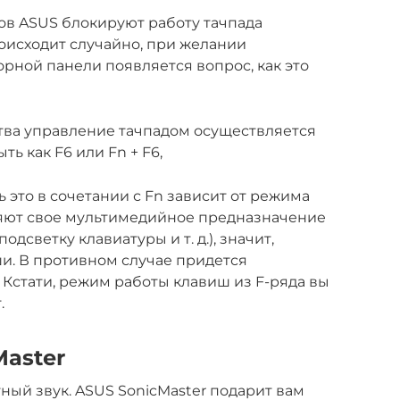
ов ASUS блокируют работу тачпада
роисходит случайно, при желании
рной панели появляется вопрос, как это
тва управление тачпадом осуществляется
ь как F6 или Fn + F6,
ь это в сочетании с Fn зависит от режима
няют свое мультимедийное предназначение
одсветку клавиатуры и т. д.), значит,
и. В противном случае придется
 Кстати, режим работы клавиш из F-ряда вы
.
Master
ный звук. ASUS SonicMaster подарит вам