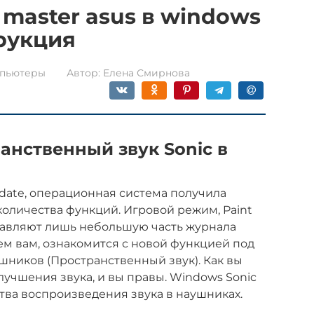
 master asus в windows
трукция
пьютеры
Автор:
Елена Смирнова
анственный звук Sonic в
pdate, операционная система получила
оличества функций. Игровой режим, Paint
тавляют лишь небольшую часть журнала
м вам, ознакомится с новой функцией под
шников (Пространственный звук). Как вы
улучшения звука, и вы правы. Windows Sonic
ва воспроизведения звука в наушниках.